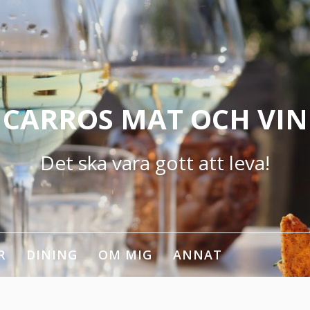
CARROS MAT OCH VIN
Det ska vara gott att leva!
R
DINING
OM MIG
ANNAT