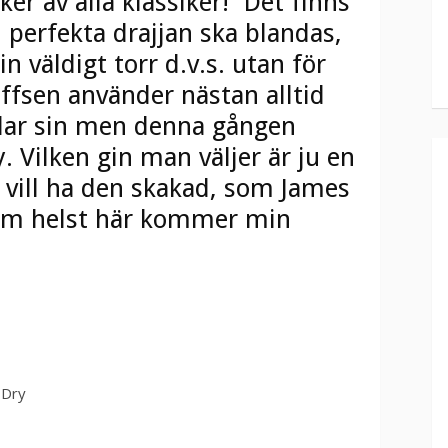
er av alla klassiker! Det finns
erfekta drajjan ska blandas,
n väldigt torr d.v.s. utan för
ffsen använder nästan alltid
ndar sin men denna gången
. Vilken gin man väljer är ju en
vill ha den skakad, som James
som helst här kommer min
i Dry