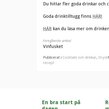
Du hittar fler goda drinkar och 
Goda drinktilltugg finns
HÄR!
HÄR
kan du läsa mer om drinken
Fortsätt
Föregående artikel
Vinfusket
läsa
Publicerat i
Cocktails och drinkar
,
Dryck
recept
En bra start på
R
dagen
m