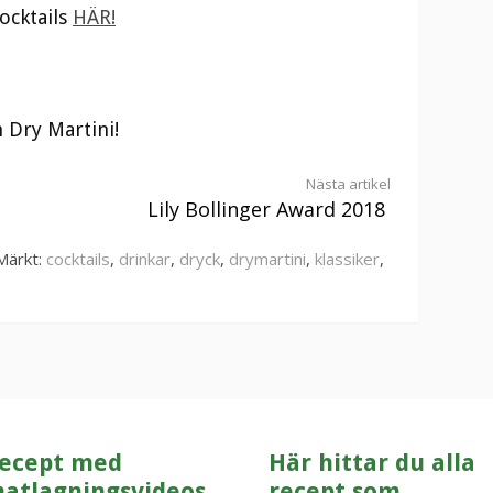
cocktails
HÄR!
 Dry Martini!
Nästa artikel
Lily Bollinger Award 2018
Märkt:
cocktails
,
drinkar
,
dryck
,
drymartini
,
klassiker
,
ecept med
Här hittar du alla
atlagningsvideos
recept som