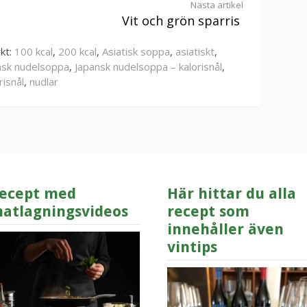
Nästa artikel
Vit och grön sparris
kt:
100 kcal
,
200 kcal
,
Asiatisk soppa
,
asiatiskt
,
nsk nudelsoppa
,
Japansk nudelsoppa – kalorisnål
,
risnål
,
nudlar
ecept med
Här hittar du alla
atlagningsvideos
recept som
innehåller även
vintips