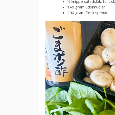
½ knippe salladslök, tunt s
140 gram udonnudlar
200 gram färsk spenat