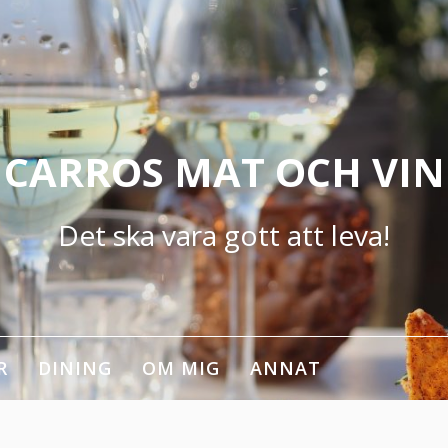
CARROS MAT OCH VIN
Det ska vara gott att leva!
R
DINING
OM MIG
ANNAT