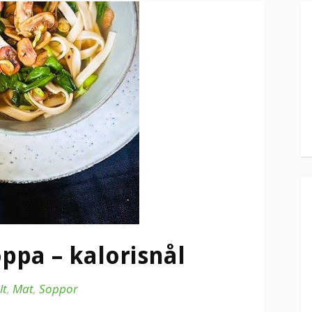
ppa – kalorisnål
lt
,
Mat
,
Soppor