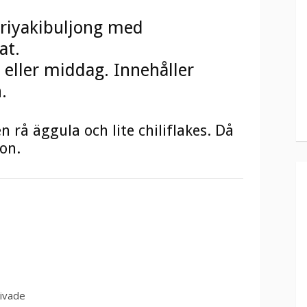
eriyakibuljong med
at.
h eller middag. Innehåller
.
rå äggula och lite chiliflakes. Då
on.
ivade