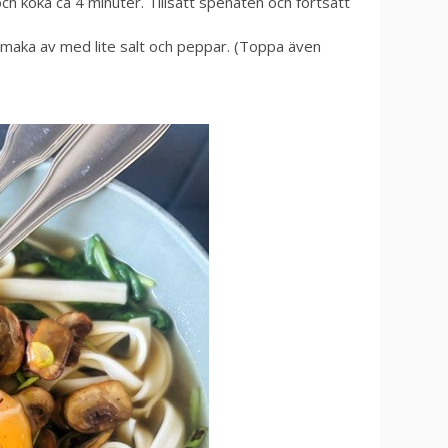
ch koka ca 4 minuter. Tillsätt spenaten och fortsätt
smaka av med lite salt och peppar. (Toppa även