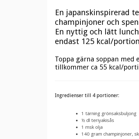
En japanskinspirerad t
champinjoner och spen
En nyttig och lätt lunc
endast 125 kcal/portion
Toppa gärna soppan med en 
tillkommer ca 55 kcal/porti
Ingredienser till 4 portioner:
1 tärning grönsaksbuljong
½ dl teriyakisås
1 msk olja
140 gram champinjoner, sk