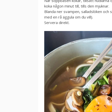
När soppbasen kokar, tillsätt nudlarna o
koka någon minut till, tills den mjuknar.
Blanda ner svampen, salladslöken och 
med en rå äggula om du vill).
Servera direkt.