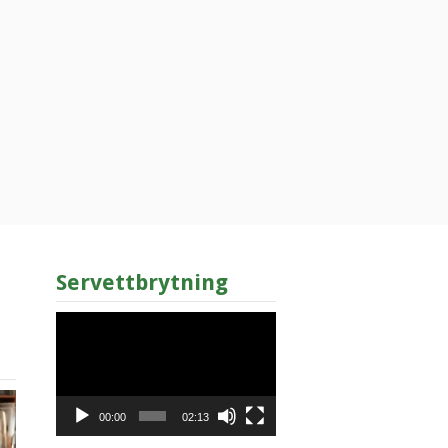
Servettbrytning
Videospelare
00:00
02:13