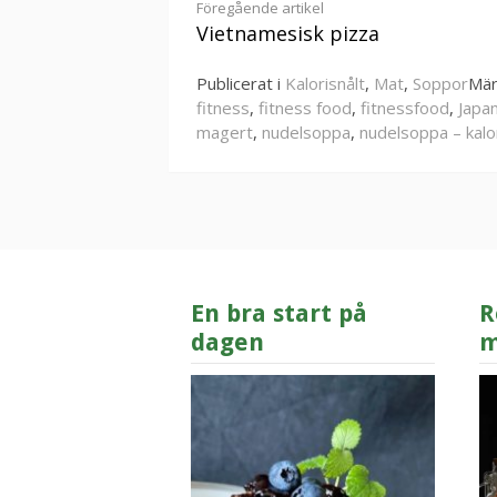
Fortsätt
Föregående artikel
Vietnamesisk pizza
läsa
Publicerat i
Kalorisnålt
,
Mat
,
Soppor
Mär
fitness
,
fitness food
,
fitnessfood
,
Japa
magert
,
nudelsoppa
,
nudelsoppa – kalo
En bra start på
R
dagen
m