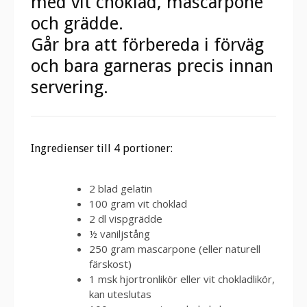
med vit choklad, mascarpone
och grädde.
Går bra att förbereda i förväg
och bara garneras precis innan
servering.
Ingredienser till 4 portioner:
2 blad gelatin
100 gram vit choklad
2 dl vispgrädde
½ vaniljstång
250 gram mascarpone (eller naturell
färskost)
1 msk hjortronlikör eller vit chokladlikör,
kan uteslutas