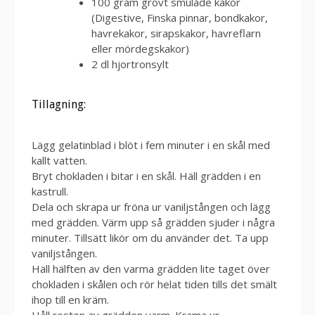
100 gram grovt smulade kakor
(Digestive, Finska pinnar, bondkakor,
havrekakor, sirapskakor, havreflarn
eller mördegskakor)
2 dl hjortronsylt
Tillagning:
Lägg gelatinblad i blöt i fem minuter i en skål med
kallt vatten.
Bryt chokladen i bitar i en skål. Häll grädden i en
kastrull.
Dela och skrapa ur fröna ur vaniljstången och lägg
med grädden. Värm upp så grädden sjuder i några
minuter. Tillsätt likör om du använder det. Ta upp
vaniljstången.
Häll hälften av den varma grädden lite taget över
chokladen i skålen och rör helat tiden tills det smält
ihop till en kräm.