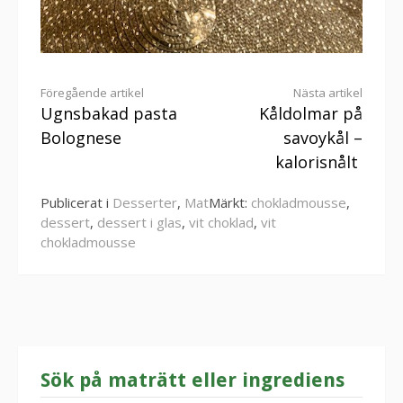
Fortsätt
Föregående artikel
Nästa artikel
Ugnsbakad pasta
Kåldolmar på
läsa
Bolognese
savoykål –
kalorisnålt
Publicerat i
Desserter
,
Mat
Märkt:
chokladmousse
,
dessert
,
dessert i glas
,
vit choklad
,
vit
chokladmousse
Sök på maträtt eller ingrediens