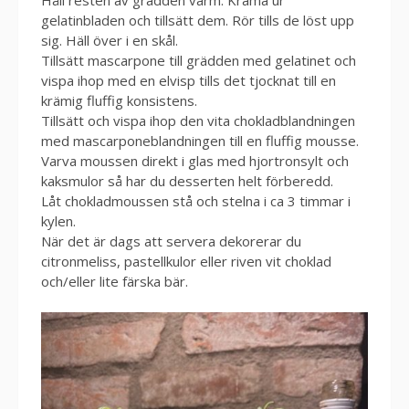
Håll resten av grädden varm. Krama ur
gelatinbladen och tillsätt dem. Rör tills de löst upp
sig. Häll över i en skål.
Tillsätt mascarpone till grädden med gelatinet och
vispa ihop med en elvisp tills det tjocknat till en
krämig fluffig konsistens.
Tillsätt och vispa ihop den vita chokladblandningen
med mascarponeblandningen till en fluffig mousse.
Varva moussen direkt i glas med hjortronsylt och
kaksmulor så har du desserten helt förberedd.
Låt chokladmoussen stå och stelna i ca 3 timmar i
kylen.
När det är dags att servera dekorerar du
citronmeliss, pastellkulor eller riven vit choklad
och/eller lite färska bär.