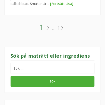
salladsblad. Smaken är…
[Fortsätt läsa]
Sidnumrering
Sida
Sida
Sida
1
2
…
12
för
inlägg
Sök på maträtt eller ingrediens
SÖK
EFTER: