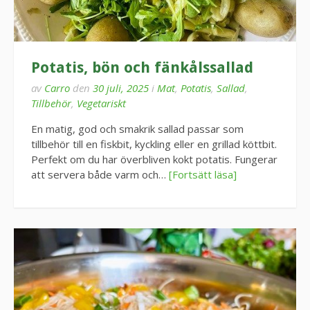
Potatis, bön och fänkålssallad
av
Carro
den
30 juli, 2025
i
Mat
,
Potatis
,
Sallad
,
Tillbehör
,
Vegetariskt
En matig, god och smakrik sallad passar som
tillbehör till en fiskbit, kyckling eller en grillad köttbit.
Perfekt om du har överbliven kokt potatis. Fungerar
att servera både varm och…
[Fortsätt läsa]