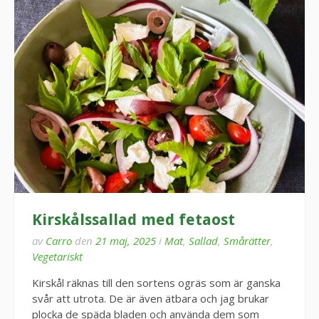
Kirskålssallad med fetaost
av
Carro
den
21 maj, 2025
i
Mat
,
Sallad
,
Smårätter
,
Vegetariskt
Kirskål räknas till den sortens ogräs som är ganska
svår att utrota. De är även ätbara och jag brukar
plocka de späda bladen och använda dem som