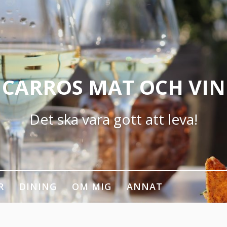
CARROS MAT OCH VIN
Det ska vara gott att leva!
R
DINING
OM MIG
ANNAT