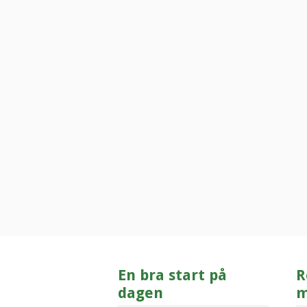
En bra start på
R
dagen
m