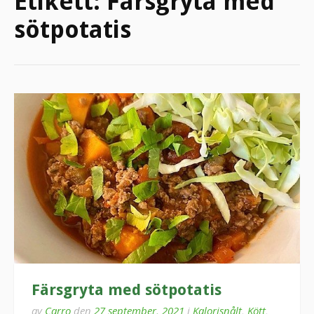
Etikett:
Färsgryta med
sötpotatis
Färsgryta med sötpotatis
av
Carro
den
27 september, 2021
i
Kalorisnålt
,
Kött
,