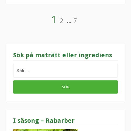
Sidnumrering
Sida
Sida
Sida
1
2
…
7
för
inlägg
Sök på maträtt eller ingrediens
SÖK
EFTER:
I säsong – Rabarber