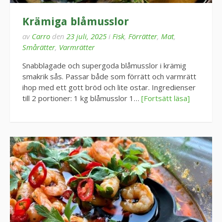
Krämiga blåmusslor
av
Carro
den
23 juli, 2025
i
Fisk
,
Förrätter
,
Mat
,
Smårätter
,
Varmrätter
Snabblagade och supergoda blåmusslor i krämig
smakrik sås. Passar både som förrätt och varmrätt
ihop med ett gott bröd och lite ostar. Ingredienser
till 2 portioner: 1 kg blåmusslor 1…
[Fortsätt läsa]