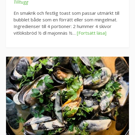
Tilltugg
En smakrik och festlig toast som passar utmärkt till
bubblet både som en förrätt eller som mingelmat.
Ingredienser till 4 portioner: 2 hummer 4 skivor
vitlöksbröd ½ dl majonnäs ½…
[Fortsätt läsa]