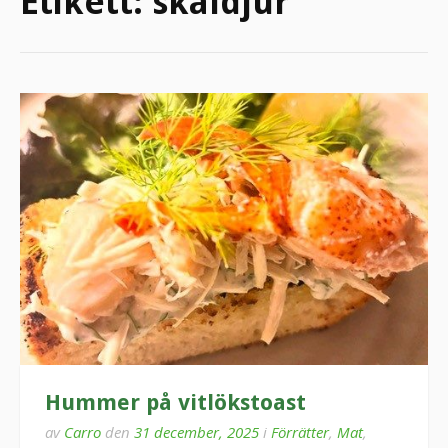
Etikett:
skaldjur
Hummer på vitlökstoast
av
Carro
den
31 december, 2025
i
Förrätter
,
Mat
,