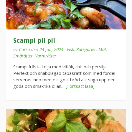
Scampi pil pil
av
Carro
den
24 juli, 2024
i
Fisk
,
Kategorier
,
Mat
,
Smårätter
,
Varmrätter
Scampi frästa i olja med vitlök, chili och persilja.
Perfekt och snabblagad tapasrätt som med fördel
serveras ihop med ett gott bröd att suga upp den
goda och smakrika oljan…
[Fortsätt läsa]