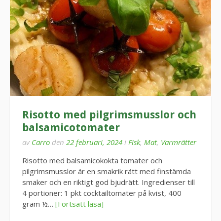
Risotto med pilgrimsmusslor och
balsamicotomater
av
Carro
den
22 februari, 2024
i
Fisk
,
Mat
,
Varmrätter
Risotto med balsamicokokta tomater och
pilgrimsmusslor är en smakrik rätt med finstämda
smaker och en riktigt god bjudrätt. Ingredienser till
4 portioner: 1 pkt cocktailtomater på kvist, 400
gram ½…
[Fortsätt läsa]