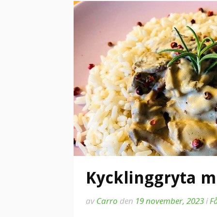
Kycklinggryta 
av
Carro
den
19 november, 2023
i
F