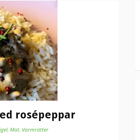
med rosépeppar
ågel
,
Mat
,
Varmrätter