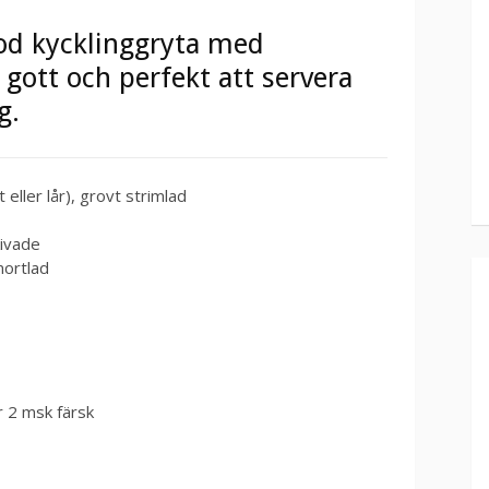
god kycklinggryta med
gott och perfekt att servera
g.
 eller lår), grovt strimlad
ivade
mortlad
r 2 msk färsk