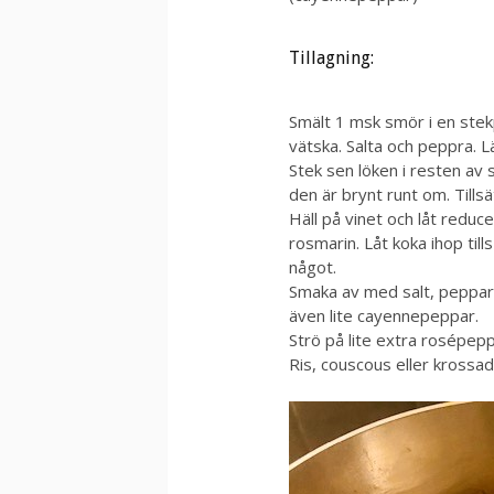
Tillagning:
Smält 1 msk smör i en stek
vätska. Salta och peppra. L
Stek sen löken i resten av sm
den är brynt runt om. Tills
Häll på vinet och låt reducer
rosmarin. Låt koka ihop til
något.
Smaka av med salt, peppar o
även lite cayennepeppar.
Strö på lite extra rosépep
Ris, couscous eller krossad p