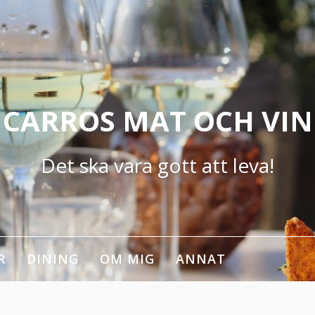
CARROS MAT OCH VIN
Det ska vara gott att leva!
R
DINING
OM MIG
ANNAT