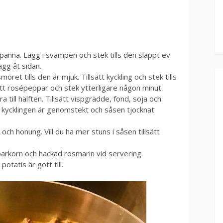
panna. Lägg i svampen och stek tills den släppt ev
ägg åt sidan.
öret tills den är mjuk. Tillsätt kyckling och stek tills
ätt rosépeppar och stek ytterligare någon minut.
a till hälften. Tillsätt vispgrädde, fond, soja och
ls kycklingen är genomstekt och såsen tjocknat
ch honung. Vill du ha mer stuns i såsen tillsätt
parkorn och hackad rosmarin vid servering.
otatis är gott till.