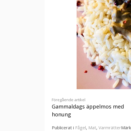
Fortsätt
Föregående artikel
Gammaldags äppelmos med
läsa
honung
Publicerat i
Fågel
,
Mat
,
Varmrätter
Märk