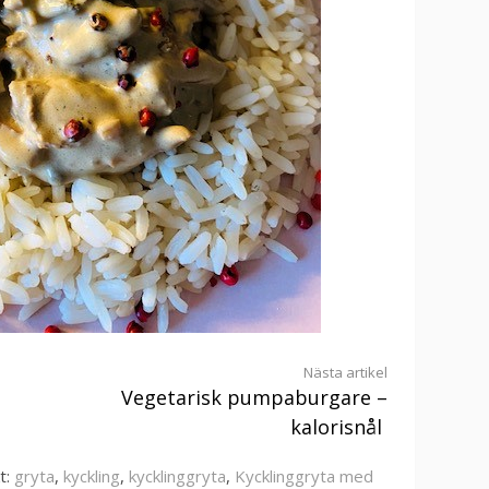
Nästa artikel
Vegetarisk pumpaburgare –
kalorisnål
t:
gryta
,
kyckling
,
kycklinggryta
,
Kycklinggryta med