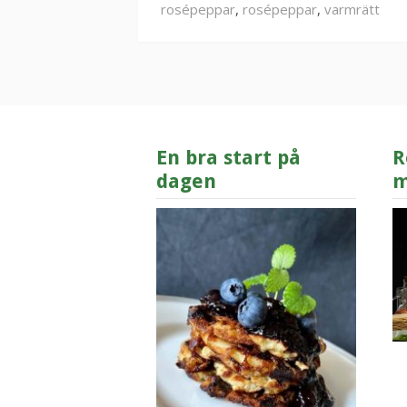
rosépeppar
,
rosépeppar
,
varmrätt
En bra start på
R
dagen
m