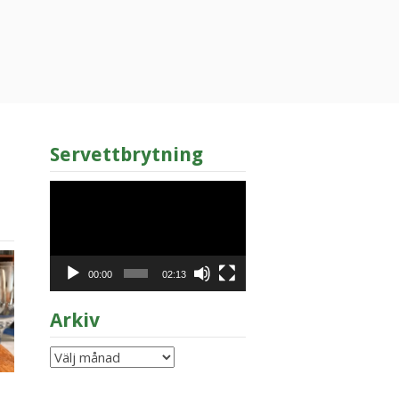
Servettbrytning
Videospelare
00:00
02:13
Arkiv
Arkiv