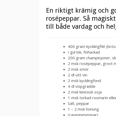
En riktigt krämig och 
rosépeppar. Så magiskt 
till både vardag och hel
400 gram kycklingfilé (bröst
I gul lök, finhackad
200 gram champinjoner, sk
2 msk rosépeppar, grovt 
2 msk smör
2 dl vitt vin
2 msk kycklingfond
4 dl vispgrädde
2 msk kinesisk soja
1 msk torkad rosmarin elle
Salt, peppar
1 – 2 msk honung
(cayennepeppar)