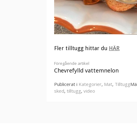
Fler tilltugg hittar du
HÄR
Fortsätt
Föregående artikel
Chevrefylld vattemnelon
läsa
Publicerat i
Kategorier
,
Mat
,
Tilltugg
Mä
sked
,
tilltugg
,
video