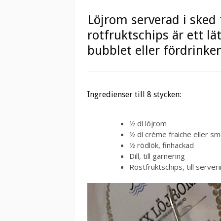
Löjrom serverad i sked
rotfruktschips är ett lät
bubblet eller fördrinke
Ingredienser till 8 stycken:
½ dl löjrom
½ dl crème fraiche eller s
½ rödlök, finhackad
Dill, till garnering
Rostfruktschips, till server