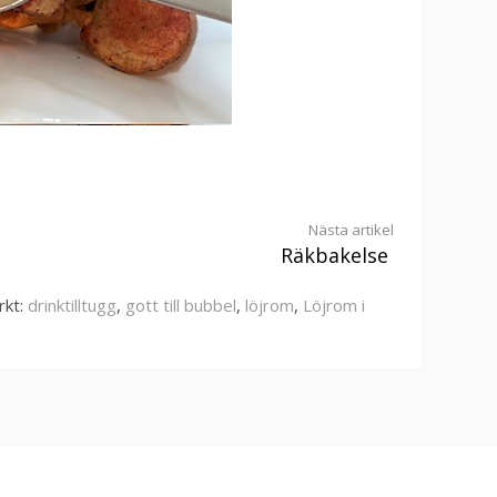
Nästa artikel
Räkbakelse
rkt:
drinktilltugg
,
gott till bubbel
,
löjrom
,
Löjrom i