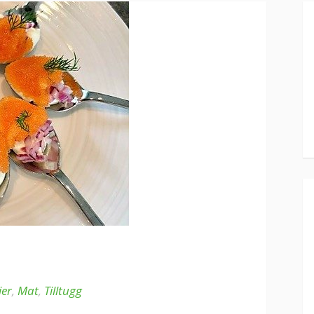
ier
,
Mat
,
Tilltugg