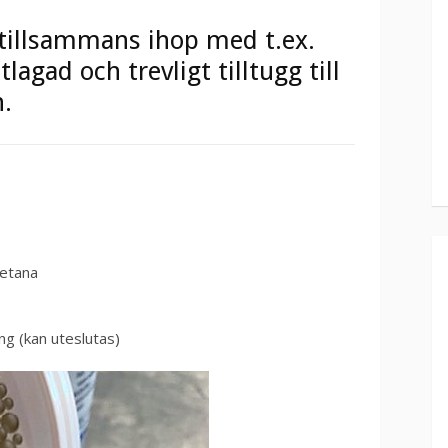
 tillsammans ihop med t.ex.
tlagad och trevligt tilltugg till
n.
metana
ing (kan uteslutas)