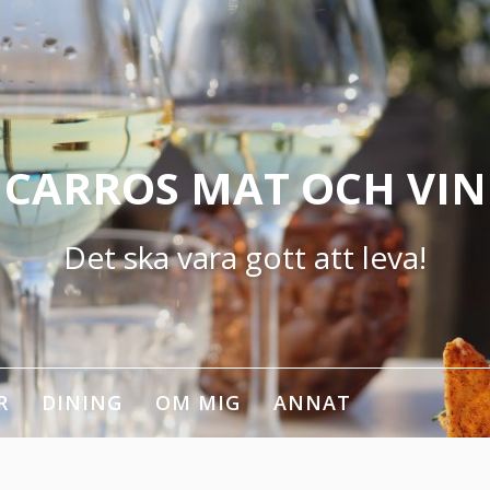
CARROS MAT OCH VIN
Det ska vara gott att leva!
R
DINING
OM MIG
ANNAT