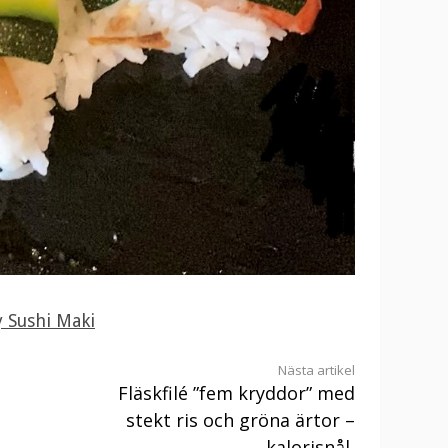
y Sushi Maki
Nästa artikel
Fläskfilé ”fem kryddor” med
stekt ris och gröna ärtor –
kalorisnål