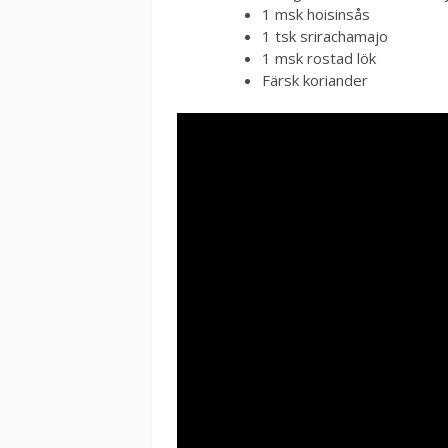
1 msk hoisinsås
1 tsk srirachamajo
1 msk rostad lök
Färsk koriander