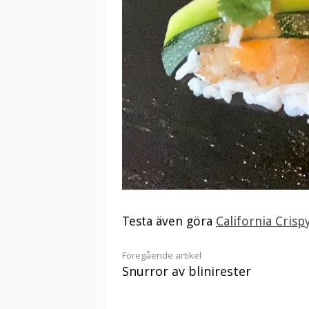
Testa även göra
California Crisp
Fortsätt
Föregående artikel
Snurror av blinirester
läsa