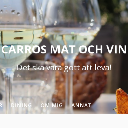
CARROS MAT OCH VIN
Det ska vara gott att leva!
R
DINING
OM MIG
ANNAT