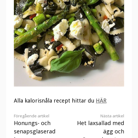
Alla kalorisnåla recept hittar du
HÄR
Fortsätt
Föregående artikel
Nästa artikel
Honungs- och
Het laxsallad med
läsa
senapsglaserad
ägg och