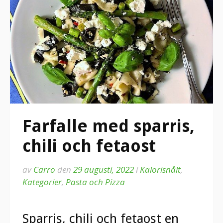
Farfalle med sparris,
chili och fetaost
av
Carro
den
29 augusti, 2022
i
Kalorisnålt
,
Kategorier
,
Pasta och Pizza
Sparris, chili och fetaost en