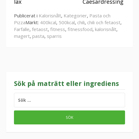
lax
Caesardressing
Publicerat i
Kalorisnålt
,
Kategorier
,
Pasta och
Pizza
Märkt:
400kcal
,
500kcal
,
chili
,
chili och fetaost
,
Farfalle
,
fetaost
,
fitness
,
fitnessfood
,
kalorisnålt
,
magert
,
pasta
,
sparris
Sök på maträtt eller ingrediens
SÖK
EFTER: